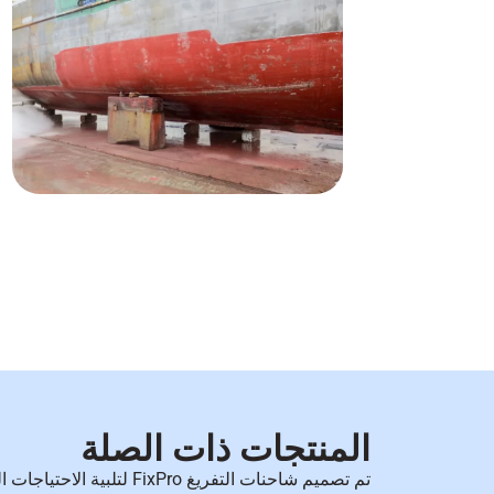
المنتجات ذات الصلة
تم تصميم شاحنات التفريغ FixPro لتلبية الاحتياجات المحددة لصيانة السفن وتنظيف الأحواض الجافة: