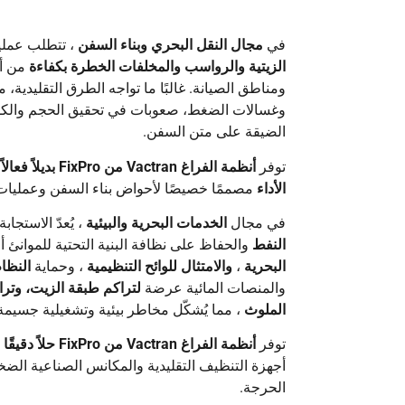
في
مجال النقل البحري وبناء السفن
، تتطلب عملي
الزيتية والرواسب والمخلفات الخطرة بكفاءة
من أ
ومناطق الصيانة. غالبًا ما تواجه الطرق التقليدي
وغسالات الضغط، صعوبات في تحقيق الحجم والكفاء
الضيقة على متن السفن.
توفر
أنظمة الفراغ Vactran من FixPro
بديلاً فعا
الأداء
مصممًا خصيصًا لأحواض بناء السفن وعمليات 
في مجال
الخدمات البحرية والبيئية
، يُعدّ الاستجا
النفط
والحفاظ على نظافة البنية التحتية للموانئ أمر
البحرية
،
والامتثال للوائح التنظيمية
، وحماية
النظام
والمنصات المائية عرضة
لتراكم طبقة الزيت، وترا
الملوث
، مما يُشكّل مخاطر بيئية وتشغيلية جسيمة
توفر
أنظمة الفراغ Vactran من FixPro
حلاً دقيقًا
أجهزة التنظيف التقليدية والمكانس الصناعية الض
الحرجة.