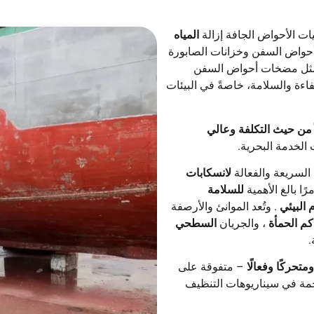
ات الأحواض الجافة إزالة
المياه
حواض السفن وخزانات الصابورة
ة، مثل مضخات أحواض السفن
ة والسلامة، خاصةً في البيئات
لاً من حيث التكلفة وعالي
الخدمة البحرية.
بة السريعة والفعالة
لانسكابات
ًا بالغ الأهمية
للسلامة
 البيئي
. وتُعد الموانئ والأرصفة
كم الحمأة
، والجريان
السطحي
.
 ومتحركًا وفعالًا
– متفوقة على
خمة في سيناريوهات التنظيف