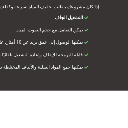
إذا كان مشروعك يتطلب تجفيف المياه بسرعة وكفاءة وموثوقية في البيئات 
التشغيل الجاف
يمكن التعامل مع حجم الصوت الميت
يمكنها الوصول إلى عمق يزيد عن 10 أمتار، على عكس جميع مضخات تجفيف المياه الأخرى. يمكنها الوصول إلى عمق 30 أو 40 مترًا ، مع تفريغ السوائل، مع تأثر الأداء.
قابلة للبرمجة للإيقاف وإعادة التشغيل تلقائيً
يمكنها جمع المواد الصلبة والألياف المختلطة