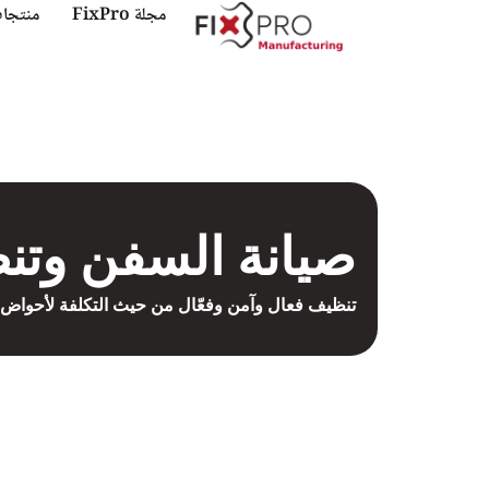
مجلة FixPro
منتجا
صيانة السفن وت
تنظيف فعال وآمن وفعّال من حيث التكلفة لأحواض 