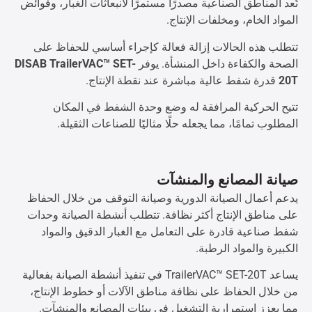
تُعد المناطق الصناعية مصدرًا مستمرًا لانبعاثات الغبار، وفوائض
المواد الخام، ومخلفات الإنتاج.
تتطلب هذه الحالات إزالة فعالة كإجراء أساسي للحفاظ على
الصحة والكفاءة داخل المنشأة. يوفر
DISAB TrailerVAC™ SET-
20T
قدرة شفط عالية مباشرة عند نقطة الإنتاج.
تتيح الحركية المرافقة له وضع وحدة الشفط في المكان
المطلوب تمامًا، مما يجعله حلًا مثاليًا للصناعات الثقيلة.
صيانة المصانع والمنشآت
يدعم أعمال الصيانة الدورية وصيانة التوقف من خلال الحفاظ
على مناطق الإنتاج أكثر نظافة. تتطلب أنشطة الصيانة وحدات
شفط صناعية قادرة على التعامل مع الغبار الدقيق والمواد
الكبيرة والمواد الرطبة.
يساعد TrailerVAC™ SET-20T في تنفيذ أنشطة الصيانة بفعالية
من خلال الحفاظ على نظافة مناطق الآلات أو خطوط الإنتاج،
مما يعزز استمرارية التشغيل في بيئات المصانع والمنشآت.