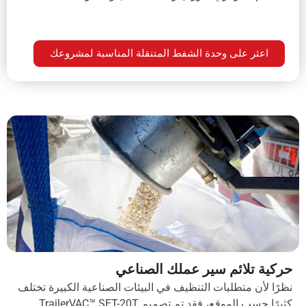
اعثر على وحدة الشفط المتنقلة المناسبة لمشروعك
حركية تلائم سير عملك الصناعي
نظرًا لأن متطلبات التنظيف في البيئات الصناعية الكبيرة تختلف
كثيرًا حسب الموقع، فقد تم تصميم TrailerVAC™ SET-20T