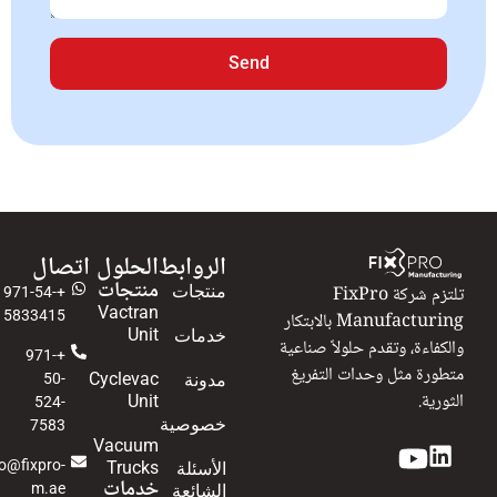
Send
الروابط
الحلول
اتصال
منتجات
منتجات
تلتزم شركة FixPro
+971-54-
Vactran
5833415
Manufacturing بالابتكار
Unit
خدمات
والكفاءة، وتقدم حلولاً صناعية
+971-
متطورة مثل وحدات التفريغ
Cyclevac
مدونة
50-
الثورية.
Unit
524-
خصوصية
7583
Vacuum
info@fixpro-
Trucks
الأسئلة
خدمات
m.ae
الشائعة