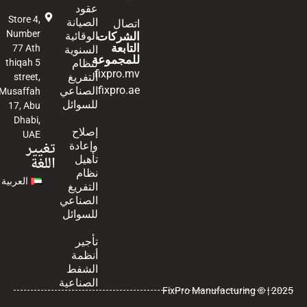
عقود
Store 4,
الصيانة
اتصال
Number
الشركات
الوقائية
التابعة
77 Ath
السنوية
للمجموعة
لنظام
thiqah 5
fixpro.mv
التفريغ
street,
fixpro.ae
الصناعي
Musaffah
للسوائل
17, Abu
Dhabi,
إصلاح
UAE
تغيير
وإعادة
اللغة
تأهيل
نظام
العربية
التفريغ
الصناعي
للسوائل
تأجير
أنظمة
الشفط
الصناعية
FixPro Manufacturing © | 2025