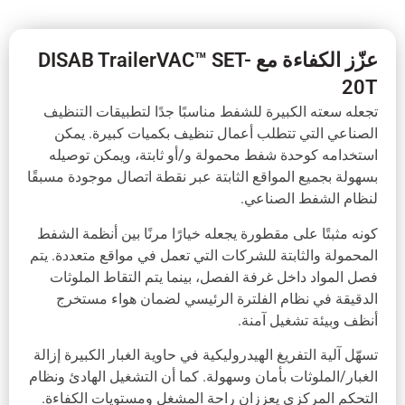
عزّز الكفاءة مع DISAB TrailerVAC™ SET-
20T
تجعله سعته الكبيرة للشفط مناسبًا جدًا لتطبيقات التنظيف
الصناعي التي تتطلب أعمال تنظيف بكميات كبيرة. يمكن
استخدامه كوحدة شفط محمولة و/أو ثابتة، ويمكن توصيله
بسهولة بجميع المواقع الثابتة عبر نقطة اتصال موجودة مسبقًا
لنظام الشفط الصناعي.
كونه مثبتًا على مقطورة يجعله خيارًا مرنًا بين أنظمة الشفط
المحمولة والثابتة للشركات التي تعمل في مواقع متعددة. يتم
فصل المواد داخل غرفة الفصل، بينما يتم التقاط الملوثات
الدقيقة في نظام الفلترة الرئيسي لضمان هواء مستخرج
أنظف وبيئة تشغيل آمنة.
تسهّل آلية التفريغ الهيدروليكية في حاوية الغبار الكبيرة إزالة
الغبار/الملوثات بأمان وسهولة. كما أن التشغيل الهادئ ونظام
التحكم المركزي يعززان راحة المشغل ومستويات الكفاءة.