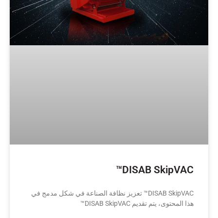
DISAB SkipVAC™
DISAB SkipVAC™ تعزيز نظافة الصناعة في شكل مدمج في
هذا المحتوى، يتم تقديم DISAB SkipVAC™