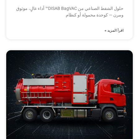
حلول الشفط الصناعي من DISAB BagVAC™ أداء عالٍ، موثوق
ومرن — كوحدة محمولة أو كنظام
اقرأ المزيد »