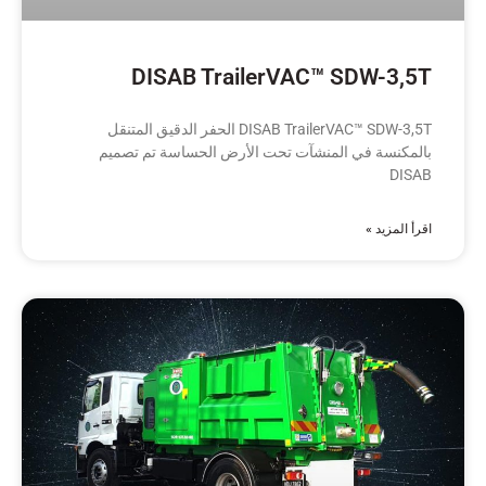
DISAB TrailerVAC™ SDW-3,5T
DISAB TrailerVAC™ SDW-3,5T الحفر الدقيق المتنقل
بالمكنسة في المنشآت تحت الأرض الحساسة تم تصميم
DISAB
اقرأ المزيد »