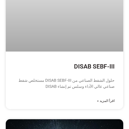
DISAB SEBF-III
حلول الشفط الصناعي من DISAB SEBF-III مستخلص شفط
صناعي عالي الأداء وسلس تم إنشاء DISAB
اقرأ المزيد »