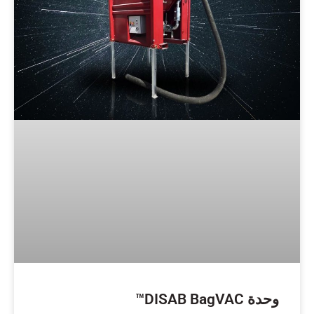
وحدة DISAB BagVAC™