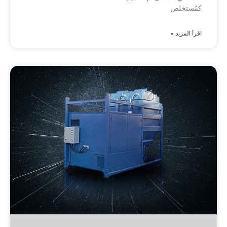
كمُستخلص
اقرأ المزيد »