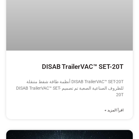
DISAB TrailerVAC™ SET-20T
DISAB TrailerVAC™ SET-20T أنظمة طاقة شفط متنقلة
للظروف الصناعية الصعبة تم تصميم DISAB TrailerVAC™ SET-
20T
اقرأ المزيد »