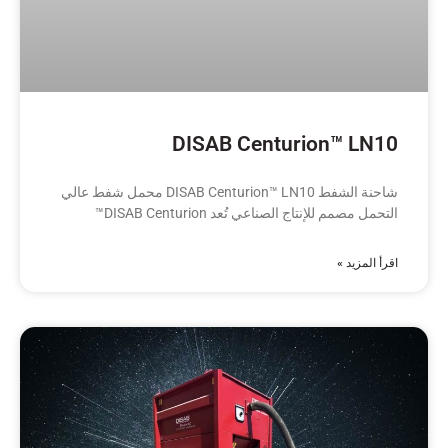
DISAB Centurion™ LN10
شاحنة الشفط DISAB Centurion™ LN10 محمل شفط عالي
التحمل مصمم للإنتاج الصناعي تُعد DISAB Centurion™
اقرأ المزيد »