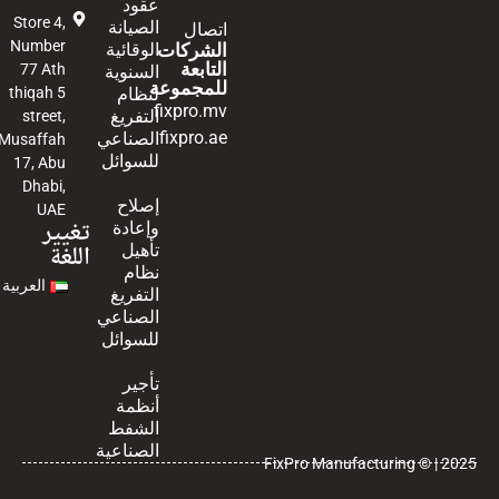
عقود
Store 4,
الصيانة
اتصال
Number
الشركات
الوقائية
التابعة
77 Ath
السنوية
للمجموعة
لنظام
thiqah 5
fixpro.mv
التفريغ
street,
fixpro.ae
الصناعي
Musaffah
للسوائل
17, Abu
Dhabi,
إصلاح
UAE
تغيير
وإعادة
اللغة
تأهيل
نظام
العربية
التفريغ
الصناعي
للسوائل
تأجير
أنظمة
الشفط
الصناعية
FixPro Manufacturing © | 2025