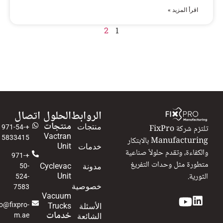
اقرأ المزيد »
2
1
الروابط
الحلول
اتصال
منتجات
منتجات
تلتزم شركة FixPro
+971-54-
Vactran
5833415
Manufacturing بالابتكار
Unit
خدمات
والكفاءة، وتقدم حلولاً صناعية
+971-
متطورة مثل وحدات التفريغ
Cyclevac
مدونة
50-
الثورية.
Unit
524-
خصوصية
7583
Vacuum
info@fixpro-
Trucks
الأسئلة
خدمات
m.ae
الشائعة