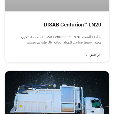
DISAB Centurion™ LN20
شاحنة الشفط DISAB Centurion™ LN20 مصممة لتكون
مصدر شفط صناعي للمواد الجافة والرطبة تم تصميم
اقرأ المزيد »